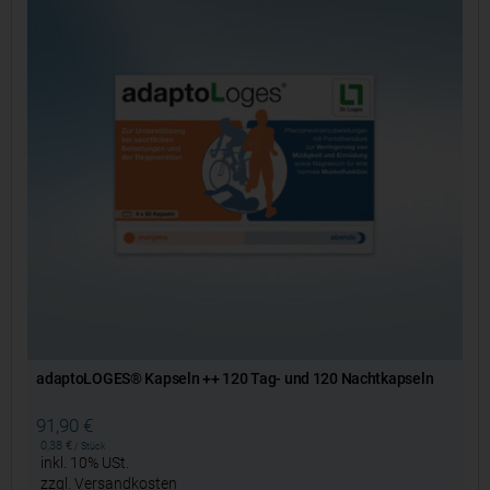
adaptoLOGES® Kapseln ++ 120 Tag- und 120 Nachtkapseln
91,90
€
0,38
€
/
Stück
inkl. 10% USt.
zzgl.
Versandkosten