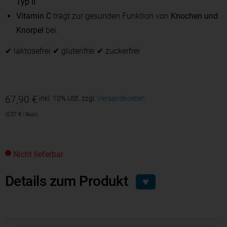
Typ II
Vitamin C
trägt zur gesunden Funktion von
Knochen und
Knorpel
bei.
✔ laktosefrei ✔ glutenfrei ✔ zuckerfrei
67,90
€
inkl. 10% USt.
zzgl.
Versandkosten
0,57
€
/
Stück
Nicht lieferbar
Details zum Produkt
▼