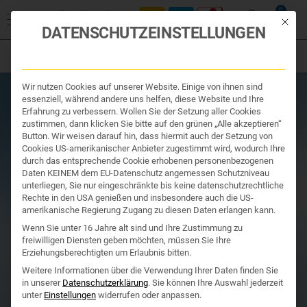
Start
/
Produktsuche
/
Ihr Apotheker
/ CURCUMIN-LOGES ARTHRO
0
PLUS UC-II ++ 120 STÜCK
Mit die
DATENSCHUTZEINSTELLUNGEN
Filter
Organe & Organ Uhr
Wir nutzen Cookies auf unserer Website. Einige von ihnen sind
Traditionelle Medizin
essenziell, während andere uns helfen, diese Website und Ihre
Nahrungsergänzung
Erfahrung zu verbessern. Wollen Sie der Setzung aller Cookies
Kosmetik und Hygiene
zustimmen, dann klicken Sie bitte auf den grünen „Alle akzeptieren“
Ihr Apotheker
Button. Wir weisen darauf hin, dass hiermit auch der Setzung von
Cookies US-amerikanischer Anbieter zugestimmt wird, wodurch Ihre
durch das entsprechende Cookie erhobenen personenbezogenen
Daten KEINEM dem EU-Datenschutz angemessen Schutzniveau
unterliegen, Sie nur eingeschränkte bis keine datenschutzrechtliche
Rechte in den USA genießen und insbesondere auch die US-
amerikanische Regierung Zugang zu diesen Daten erlangen kann.
Wenn Sie unter 16 Jahre alt sind und Ihre Zustimmung zu
freiwilligen Diensten geben möchten, müssen Sie Ihre
Erziehungsberechtigten um Erlaubnis bitten.
Weitere Informationen über die Verwendung Ihrer Daten finden Sie
in unserer
Datenschutzerklärung
.
Sie können Ihre Auswahl jederzeit
unter
Einstellungen
widerrufen oder anpassen.